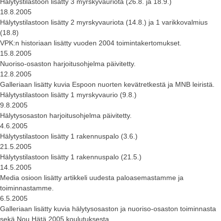
Hälytystilastoon lisätty 3 myrskyvauriota (26.8. ja 18.9.)
18.8.2005
Hälytystilastoon lisätty 2 myrskyvauriota (14.8.) ja 1 varikkovalmius
(18.8)
VPK:n historiaan lisätty vuoden 2004 toimintakertomukset.
15.8.2005
Nuoriso-osaston harjoitusohjelma päivitetty.
12.8.2005
Galleriaan lisätty kuvia Espoon nuorten kevätretkestä ja MNB leiristä.
Hälytystilastoon lisätty 1 myrskyvaurio (9.8.)
9.8.2005
Hälytysosaston harjoitusohjelma päivitetty.
4.6.2005
Hälytystilastoon lisätty 1 rakennuspalo (3.6.)
21.5.2005
Hälytystilastoon lisätty 1 rakennuspalo (21.5.)
14.5.2005
Media osioon lisätty artikkeli uudesta paloasemastamme ja
toiminnastamme.
6.5.2005
Galleriaan lisätty kuvia hälytysosaston ja nuoriso-osaston toiminnasta
sekä Nou Hätä 2005 koulutuksesta.