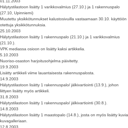
01.11.2003
Hälytystilastoon lisätty 1 varikkovalmius (27.10.) ja 1 rakennuspalo
(27.10, Upinniemi)
Muutettu yksikkötunnukset kalustosivuilla vastaamaan 30.10. käyttöön
otettuja yksikkötunnuksia.
25.10.2003
Hälytystilastoon lisätty 1 rakennuspalo (21.10.) ja 1 varikkovalmius
(21.10.).
VPK mediassa osioon on lisätty kaksi artikkelia.
5.10.2003
Nuoriso-osaston harjoitusohjelma päivitetty.
19.9.2003
Lisätty artikkeli viime lauantaisesta rakennuspalosta.
14.9.2003
Hälytystilastoon lisätty 1 rakennuspalo/ jälkivartiointi (13.9.), johon
liittyen lisätty myös artikkeli.
31.8.2003
Hälytystilastoon lisätty 1 rakennuspalo/ jälkivartiointi (30.8.).
14.8.2003
Hälytystilastoon lisätty 1 maastopalo (14.8.), josta on myös lisätty kuvia
kuvagalleriaan.
12.8.2003