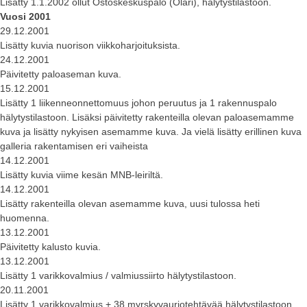
Lisätty 1.1.2002 ollut Ostoskeskuspalo (Olari), hälytystilastoon.
Vuosi 2001
29.12.2001
Lisätty kuvia nuorison viikkoharjoituksista.
24.12.2001
Päivitetty paloaseman kuva.
15.12.2001
Lisätty 1 liikenneonnettomuus johon peruutus ja 1 rakennuspalo
hälytystilastoon. Lisäksi päivitetty rakenteilla olevan paloasemamme
kuva ja lisätty nykyisen asemamme kuva. Ja vielä lisätty erillinen kuva
galleria rakentamisen eri vaiheista
14.12.2001
Lisätty kuvia viime kesän MNB-leiriltä.
14.12.2001
Lisätty rakenteilla olevan asemamme kuva, uusi tulossa heti
huomenna.
13.12.2001
Päivitetty kalusto kuvia.
13.12.2001
Lisätty 1 varikkovalmius / valmiussiirto hälytystilastoon.
20.11.2001
Lisätty 1 varikkovalmius + 38 myrskyvauriotehtävää hälytystilastoon.