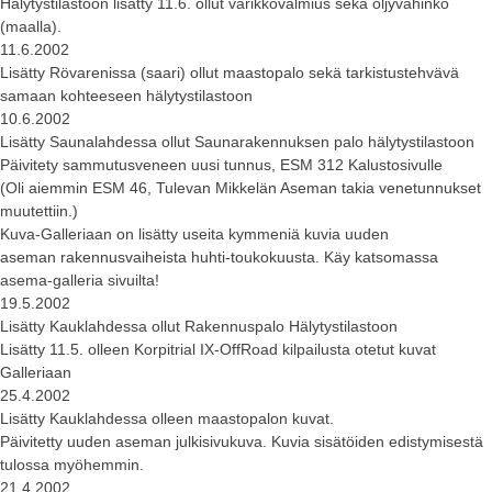
Hälytystilastoon lisätty 11.6. ollut varikkovalmius sekä öljyvahinko
(maalla).
11.6.2002
Lisätty Rövarenissa (saari) ollut maastopalo sekä tarkistustehvävä
samaan kohteeseen hälytystilastoon
10.6.2002
Lisätty Saunalahdessa ollut Saunarakennuksen palo hälytystilastoon
Päivitety sammutusveneen uusi tunnus, ESM 312 Kalustosivulle
(Oli aiemmin ESM 46, Tulevan Mikkelän Aseman takia venetunnukset
muutettiin.)
Kuva-Galleriaan on lisätty useita kymmeniä kuvia uuden
aseman rakennusvaiheista huhti-toukokuusta. Käy katsomassa
asema-galleria sivuilta!
19.5.2002
Lisätty Kauklahdessa ollut Rakennuspalo Hälytystilastoon
Lisätty 11.5. olleen Korpitrial IX-OffRoad kilpailusta otetut kuvat
Galleriaan
25.4.2002
Lisätty Kauklahdessa olleen maastopalon kuvat.
Päivitetty uuden aseman julkisivukuva. Kuvia sisätöiden edistymisestä
tulossa myöhemmin.
21.4.2002