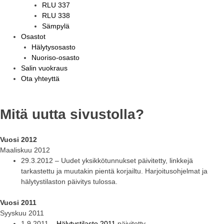
RLU 337
RLU 338
Sämpylä
Osastot
Hälytysosasto
Nuoriso-osasto
Salin vuokraus
Ota yhteyttä
Mitä uutta sivustolla?
Vuosi 2012
Maaliskuu 2012
29.3.2012 – Uudet yksikkötunnukset päivitetty, linkkejä
tarkastettu ja muutakin pientä korjailtu. Harjoitusohjelmat ja
hälytystilaston päivitys tulossa.
Vuosi 2011
Syyskuu 2011
1.9.2011 –
Hälytystilasto 2011
päivitetty.