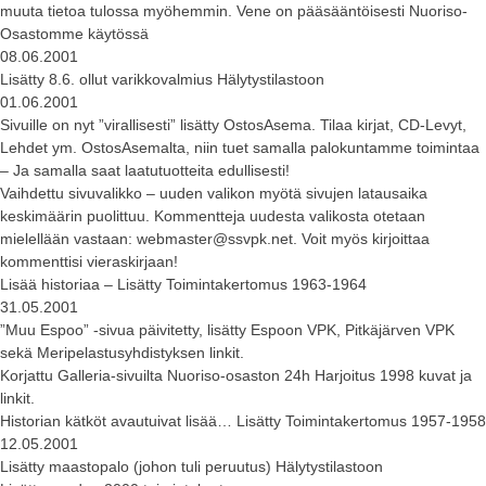
muuta tietoa tulossa myöhemmin. Vene on pääsääntöisesti Nuoriso-
Osastomme käytössä
08.06.2001
Lisätty 8.6. ollut varikkovalmius Hälytystilastoon
01.06.2001
Sivuille on nyt ”virallisesti” lisätty OstosAsema. Tilaa kirjat, CD-Levyt,
Lehdet ym. OstosAsemalta, niin tuet samalla palokuntamme toimintaa
– Ja samalla saat laatutuotteita edullisesti!
Vaihdettu sivuvalikko – uuden valikon myötä sivujen latausaika
keskimäärin puolittuu. Kommentteja uudesta valikosta otetaan
mielellään vastaan:
webmaster@ssvpk.net
. Voit myös kirjoittaa
kommenttisi vieraskirjaan!
Lisää historiaa – Lisätty Toimintakertomus 1963-1964
31.05.2001
”Muu Espoo” -sivua päivitetty, lisätty Espoon VPK, Pitkäjärven VPK
sekä Meripelastusyhdistyksen linkit.
Korjattu Galleria-sivuilta Nuoriso-osaston 24h Harjoitus 1998 kuvat ja
linkit.
Historian kätköt avautuivat lisää… Lisätty Toimintakertomus 1957-1958
12.05.2001
Lisätty maastopalo (johon tuli peruutus) Hälytystilastoon