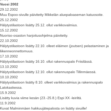
Vuosi 2002
29.12.2002
Muu Espoo-sivulle päivitetty Mikkelän aluepaloaseman katuosoite.
25.12.2002
Hälytystilastoon lisätty 25.12. ollut varikkovalmius.
15.12.2002
Nuoriso-osaston harjoitusohjelma päivitetty.
22.10.2002
Hälytystilastoon lisätty 22.10. olleet eläimen (joutsen) pelastaminen ja
liikenneonnettomuus.
17.10.2002
Hälytystilastoon lisätty 16.10. ollut rakennuspalo Friisilässä.
13.10.2002
Hälytystilastoon lisätty 12.10. ollut rakennuspalo Tillinmäessä.
10.10.2002
Hälytystilastoon lisätty 8.10. olleet varikkovalmius ja rakennuspalo
Latokaskessa.
15.9.2002
Lisätty kuvia viime kesän (23.-25.8.) Espi XX -leiriltä.
11.9.2002
Kuvat Malminmäen hakkuujätepalosta on lisätty sivuille!