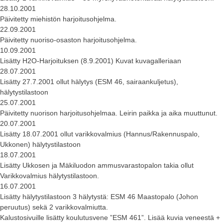
28.10.2001
Päivitetty miehistön harjoitusohjelma.
22.09.2001
Päivitetty nuoriso-osaston harjoitusohjelma.
10.09.2001
Lisätty H2O-Harjoituksen (8.9.2001) Kuvat kuvagalleriaan
28.07.2001
Lisätty 27.7.2001 ollut hälytys (ESM 46, sairaankuljetus),
hälytystilastoon
25.07.2001
Päivitetty nuorison harjoitusohjelmaa. Leirin paikka ja aika muuttunut.
20.07.2001
Lisätty 18.07.2001 ollut varikkovalmius (Hannus/Rakennuspalo,
Ukkonen) hälytystilastoon
18.07.2001
Lisätty Ukkosen ja Mäkiluodon ammusvarastopalon takia ollut
Varikkovalmius hälytystilastoon.
16.07.2001
Lisätty hälytystilastoon 3 hälytystä: ESM 46 Maastopalo (Johon
peruutus) sekä 2 varikkovalmiutta.
Kalustosivuille lisätty koulutusvene ”ESM 461”. Lisää kuvia veneestä +