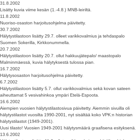
31.8.2002
Lisätty kuvia viime kesän (1.-4.8.) MNB-leiriltä.
11.8.2002
Nuoriso-osaston harjoitusohjelma päivitetty.
30.7.2002
Hälytystilastoon lisätty 29.7. olleet varikkovalmius ja tehdaspalo
Suomen Sokerilla, Kirkkonummella.
20.7.2002
Hälytystilastoon lisätty 20.7. ollut hakkuujätepalo/ maastopalo
Malminmäessä, kuvia hälytyksestä tulossa pian.
16.7.2002
Hälytysosaston harjoitusohjelma päivitetty.
6.7.2002
Hälytystilastoon lisätty 5.7. ollut varikkovalmius sekä kovan sateen
aiheuttamat 5 vesivahinkoa ympäri Etelä-Espoota.
16.6.2002
Aiempien vuosien hälytystilastosivua päivitetty. Aiemmin sivuilla oli
hälytystilastot vuosilta 1990-2001, nyt sisältää koko VPK:n historian
hälytystilastot (1949-2001).
Uusi tilasto! Vuosien 1949-2001 hälytysmäärä graafisena esityksenä.
13.6.2002