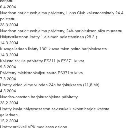
korjattu.
6.4.2004
Nuorison harjoitusohjelma päivitetty, Lions Club kalustooesittely 24.4.
poistettu.
28.3.2004
Nuorison harjoitusohjelma päivitetty, 24h-harjoituksen aika muutettu.
Hälytystilastoon lisätty 1 eläimen pelastaminen (28.3.).
14.3.2004
Kuvagalleriaan lisätty 130! kuvaa talon poltto harjoituksesta.
14.3.2004
Kalusto sivulle päivitetty ES311 ja ES371 kuvat
9.3.2004
Päivitetty miehistönkuljetusauto ES371:n kuva
7.3.2004
Lisätty video viime vuoden 24h harjoituksesta (11,8 Mt)
4.3.2004
Nuoriso-osaston harjoitusohjelma päivitetty.
28.2.2004
Lisätty kuvia hälytysosaston savusukelluskonttiharjoituksesta
galleriaan.
15.2.2004
Lisätty artikkeli VPK mediassa osioon.