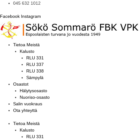
045 632 1012
Facebook
Instagram
Tietoa Meistä
Kalusto
RLU 331
RLU 337
RLU 338
Sämpylä
Osastot
Hälytysosasto
Nuoriso-osasto
Salin vuokraus
Ota yhteyttä
Tietoa Meistä
Kalusto
RLU 331