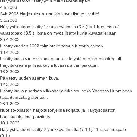
Hälytystilastoon lisätty yöllä olllut rakennuspalo.
4.5.2003
24h-2003 Harjoituksen loputkin kuvat lisätty sivuille!
3.5.2003
Hälytystilastoon lisätty 1 varikkovalmius (3.5.) ja 1 huoneisto-/
varastopalo (3.5.), josta on myös lisätty kuvia kuvagalleriaan.
25.4.2003
Lisätty vuoden 2002 toimintakertomus historia osioon.
18.4.2003
Lisätty kuvia viime viikonloppuna pidetystä nuoriso-osaston 24h
harjoituksesta ja lisää kuvia luvassa aivan piakkoin.
16.3.2003
Päivitetty uuden aseman kuva.
12.3.2003
Lisätty kuvia nuorison viikkoharjoituksista, sekä Yhdessä Huomiseen
tapahtumasta galleriaan.
26.1.2003
Nuoriso-osaston harjoitusohjelma korjattu ja Hälytysosaston
harjoitusohjelma päivitetty.
10.1.2003
Hälytystilastoon lisätty 2 varikkovalmiutta (7.1.) ja 1 rakennuspalo
(9.1.)