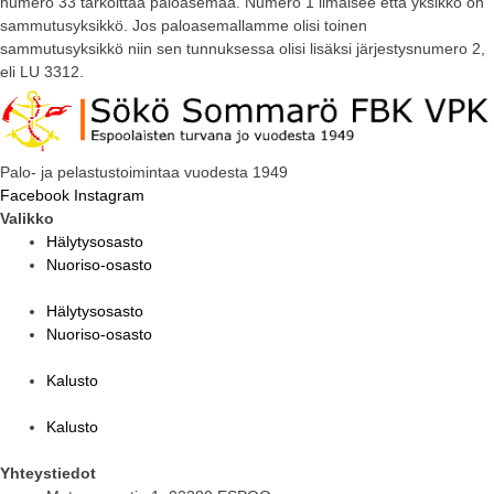
numero 33 tarkoittaa paloasemaa. Numero 1 ilmaisee että yksikkö on
sammutusyksikkö. Jos paloasemallamme olisi toinen
sammutusyksikkö niin sen tunnuksessa olisi lisäksi järjestysnumero 2,
eli LU 3312.
Palo- ja pelastustoimintaa vuodesta 1949
Facebook
Instagram
Valikko
Hälytysosasto
Nuoriso-osasto
Hälytysosasto
Nuoriso-osasto
Kalusto
Kalusto
Yhteystiedot