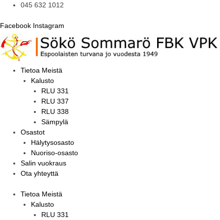
045 632 1012
Facebook
Instagram
Tietoa Meistä
Kalusto
RLU 331
RLU 337
RLU 338
Sämpylä
Osastot
Hälytysosasto
Nuoriso-osasto
Salin vuokraus
Ota yhteyttä
Tietoa Meistä
Kalusto
RLU 331