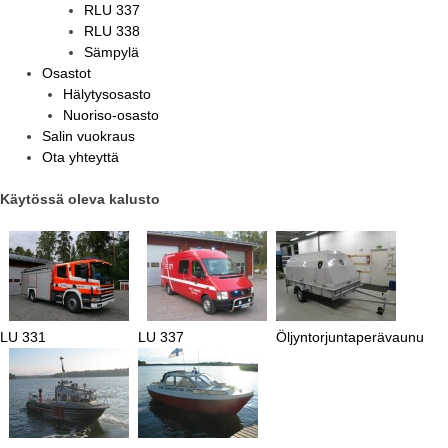
RLU 337
RLU 338
Sämpylä
Osastot
Hälytysosasto
Nuoriso-osasto
Salin vuokraus
Ota yhteyttä
Käytössä oleva kalusto
LU 331
LU 337
Öljyntorjuntaperävaunu